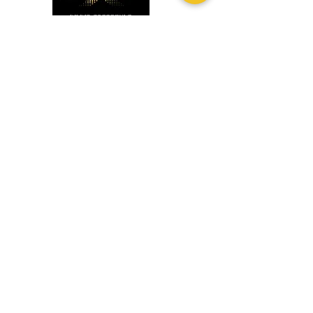
Patinamos com muita paixão
Polidesportivo do Liceu de Faro - Escola São João de Deus -
8004-069
Faro, PORTUGAL
-
iceshowassociacaofreestyle@hotmail.com