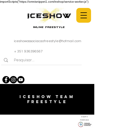
importScripts("https://omnisnippet1.com/inshop/service-worker.js")
iceshowassociacaofreestyle@hotmail.com
+ 351 936396567
ICESHOW TEAM
FREESTYLE
EQUIPA
FEDERADA