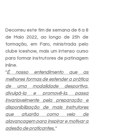
Decorreu este fim de semana de 6 a 8 
de Maio 2022, ao longo de 25h de 
formação, em Faro, ministrada pelo 
clube Iceshow, mais um intenso curso 
para formar instrutores de patinagem 
inline.
"
É nosso entendimento que as 
melhores formas de estender a prática 
de uma modalidade desportiva, 
divulgá-la e promovê-la, passa 
invariavelmente pela preparação e 
disponibilização de mais instrutores 
que atuarão como veio de 
alavancagem para inspirar e motivar a 
adesão de praticantes. 
"