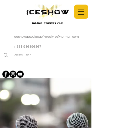
iceshowassociacaofreestyle@hotmail.com
+ 351 936396567