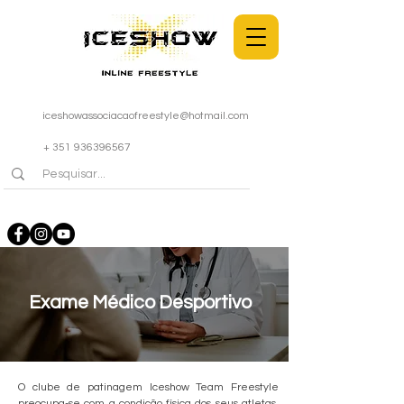
iceshowassociacaofreestyle@hotmail.com
+ 351 936396567
Exame Médico Desportivo
O clube de patinagem Iceshow Team Freestyle
preocupa-se com a condição física dos seus atletas.