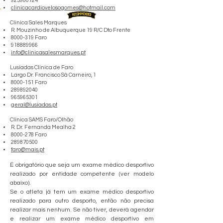
925900724
clinicacardiovelosogomes@hotmail.com
Clinica Sales Marques
R. Mouzinho de Albuquerque 19 R/C Dto Frente
8000-319
Faro
918889966
info@clinicasalesmarques.pt
Lusíadas Clínica de Faro
Largo Dr. Francisco Sá​ Carneiro, 1
8000-151
Faro
289892040
965965301
geral@lusiadas.pt
Clínica SAMS Faro/Olhão
R. Dr. Fernanda Mealha 2
8000-278
Faro
289870500
faro@mais.pt
É obrigatório que seja um exame médico desportivo
realizado por entidade competente (ver modelo
abaixo).
Se o atleta já tem um exame médico desportivo
realizado para outro desporto, então não precisa
realizar mais nenhum. Se não tiver, deverá agendar
e realizar um exame médico desportivo em