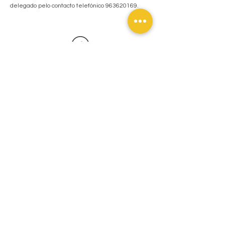
delegado pelo contacto telefónico
963620169
.
Modelo EXAME MEDICO DESPORTIVO
Patinamos com muita paixão
Polidesportivo do Liceu de Faro - Escola São João de Deus -
8004-069
Faro, PORTUGAL
-
iceshowassociacaofreestyle@hotmail.com