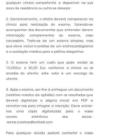
qualquer clinica competente e disponível na sua
zona de residência ou outra se desejar.
2. Genericamente, o atleta deverá comparecer na
clinica para realização do exame, fazendo-se
acompanhar dos documentos que entender darem
informação complementar ao exame, caso
necessário. Trata-se de um exame simples, mas
que deve incluir a análise de um eletrocardiograma
e a avaliação médica para a prática desportiva.
3. O exame tem um custo que pode rondar os
10,00Eur. a 30,00 Eur. conforme a clinica ou os
acordos do utente. este valor é um encargo do
utente.
4. Após o exame, ser-lhe-á entregue um documento
(relatório médico de aptidão) com os resultados que
deverá digitalizar a página inicial em PDF e
remeter-nos para integrar a inscrição. Deve enviar-
nos uma cópia digitalizada para o nosso
correio
eletrônico dos sócios:
socios.iceshow@outlook.com
Para qualquer dúvida poderá contactar o nosso