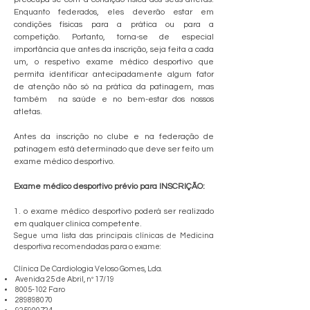
Enquanto federados, eles deverão estar em
condições físicas para a prática ou para a
competição. Portanto, torna-se de especial
importância que antes da inscrição, seja feita a cada
um, o respetivo exame médico desportivo que
permita identificar antecipadamente algum fator
de atenção não só na prática da patinagem, mas
também na saúde e no bem-estar dos nossos
atletas.
Antes da inscrição no clube e na federação de
patinagem está determinado que deve ser feito um
exame médico desportivo.
Exame médico desportivo prévio para INSCRIÇÃO:
1. o exame médico desportivo poderá ser realizado
em qualquer clinica competente.
Segue uma lista das principais clínicas de Medicina
desportiva recomendadas para o exame:
Clínica De Cardiologia Veloso Gomes, Lda.
Avenida 25 de Abril, nº 17/19
8005-102
Faro
289898070