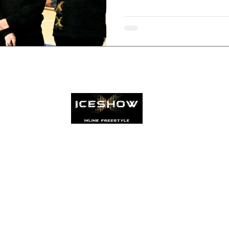
Patinamos com muita paixão
de Faro - Escola São João de Deus - 8004-069 Faro, PORTUGAL -
iceshowassociacao