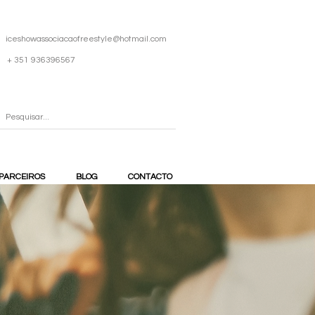
iceshowassociacaofreestyle@hotmail.com
+ 351 936396567
PARCEIROS
BLOG
CONTACTO