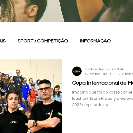
AIS
SPORT / COMPETIÇÃO
INFORMAÇÃO
Iceshow Team Freestyle
17 de mai. de 2023
2 min 
Copa Internacional de M
Imagino que foi do vosso conh
Iceshow Team Freestyle estev
2023) implicado na...