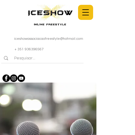
iceshowassociacaofreestyle@hotmail.com
+ 351 936396567