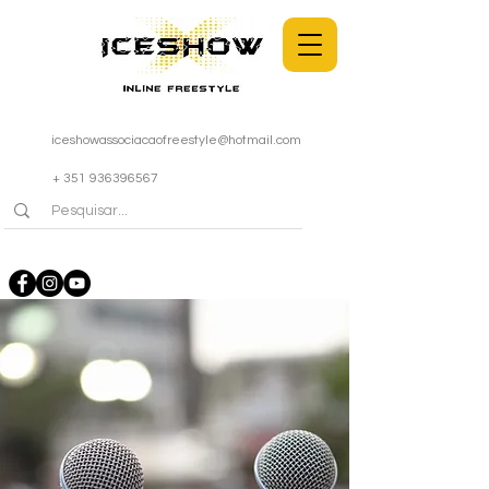
iceshowassociacaofreestyle@hotmail.com
+ 351 936396567